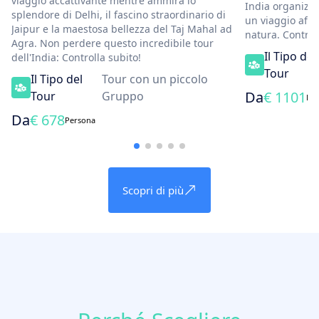
viaggio accattivante mentre ammira lo
India organizza
splendore di Delhi, il fascino straordinario di
un viaggio affas
Jaipur e la maestosa bellezza del Taj Mahal ad
natura. Control
Agra. Non perdere questo incredibile tour
Il Tipo del
dell'India: Controlla subito!
Tour
Il Tipo del
Tour con un piccolo
Da
€
1101
Tour
Gruppo
Pe
Da
€
678
Persona
Scopri di più